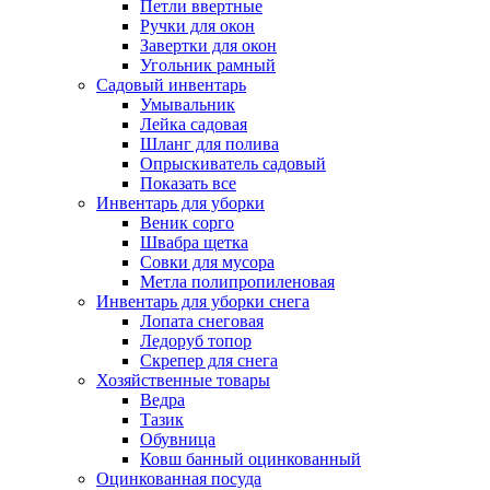
Петли ввертные
Ручки для окон
Завертки для окон
Угольник рамный
Садовый инвентарь
Умывальник
Лейка садовая
Шланг для полива
Опрыскиватель садовый
Показать все
Инвентарь для уборки
Веник сорго
Швабра щетка
Совки для мусора
Метла полипропиленовая
Инвентарь для уборки снега
Лопата снеговая
Ледоруб топор
Скрепер для снега
Хозяйственные товары
Ведра
Тазик
Обувница
Ковш банный оцинкованный
Оцинкованная посуда