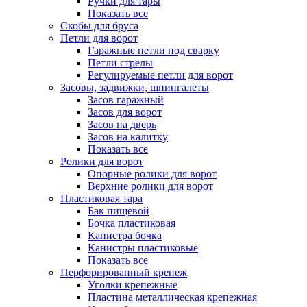
Ручки для тары
Показать все
Скобы для бруса
Петли для ворот
Гаражные петли под сварку
Петли стрелы
Регулируемые петли для ворот
Засовы, задвижки, шпингалеты
Засов гаражный
Засов для ворот
Засов на дверь
Засов на калитку
Показать все
Ролики для ворот
Опорные ролики для ворот
Верхние ролики для ворот
Пластиковая тара
Бак пищевой
Бочка пластиковая
Канистра бочка
Канистры пластиковые
Показать все
Перфорированный крепеж
Уголки крепежные
Пластина металлическая крепежная