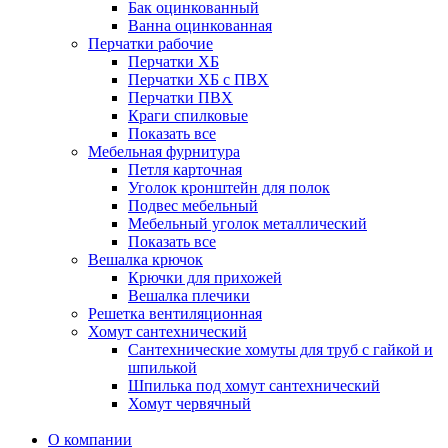
Бак оцинкованный
Ванна оцинкованная
Перчатки рабочие
Перчатки ХБ
Перчатки ХБ с ПВХ
Перчатки ПВХ
Краги спилковые
Показать все
Мебельная фурнитура
Петля карточная
Уголок кронштейн для полок
Подвес мебельный
Мебельный уголок металлический
Показать все
Вешалка крючок
Крючки для прихожей
Вешалка плечики
Решетка вентиляционная
Хомут сантехнический
Сантехнические хомуты для труб с гайкой и
шпилькой
Шпилька под хомут сантехнический
Хомут червячный
О компании