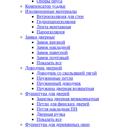
Опоры бруса
Компенсатор усадки
Изоляционные материалы
Ветроизоляция для стен
Гидропароизоляция
Лента монтажная
Пароизоляция
Замки дверные
Замок врезной
Замок накладной
Замок навесной
Замок почтовый
Показать все
Доводчик дверной
Доводчик со скользящей тягой
Пружинные петли
Пружинный доводчик
Пружина дверная возвратная
Фурнитура для дверей
Защелка дверная межкомнатная
Петли для финских дверей
Петля накладная ПН
Дверная ручка
Показать все
Фурнитура для деревянных окон