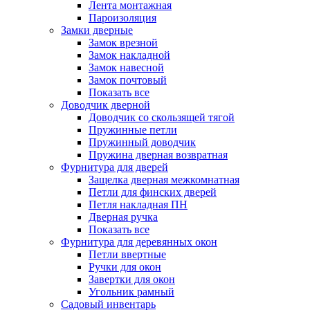
Лента монтажная
Пароизоляция
Замки дверные
Замок врезной
Замок накладной
Замок навесной
Замок почтовый
Показать все
Доводчик дверной
Доводчик со скользящей тягой
Пружинные петли
Пружинный доводчик
Пружина дверная возвратная
Фурнитура для дверей
Защелка дверная межкомнатная
Петли для финских дверей
Петля накладная ПН
Дверная ручка
Показать все
Фурнитура для деревянных окон
Петли ввертные
Ручки для окон
Завертки для окон
Угольник рамный
Садовый инвентарь