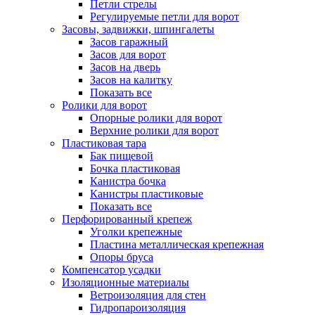
Петли стрелы
Регулируемые петли для ворот
Засовы, задвижки, шпингалеты
Засов гаражный
Засов для ворот
Засов на дверь
Засов на калитку
Показать все
Ролики для ворот
Опорные ролики для ворот
Верхние ролики для ворот
Пластиковая тара
Бак пищевой
Бочка пластиковая
Канистра бочка
Канистры пластиковые
Показать все
Перфорированный крепеж
Уголки крепежные
Пластина металлическая крепежная
Опоры бруса
Компенсатор усадки
Изоляционные материалы
Ветроизоляция для стен
Гидропароизоляция