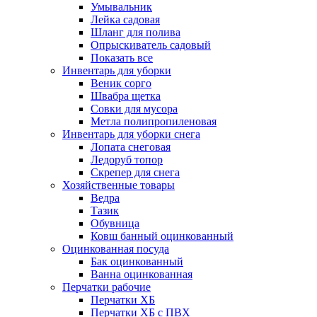
Умывальник
Лейка садовая
Шланг для полива
Опрыскиватель садовый
Показать все
Инвентарь для уборки
Веник сорго
Швабра щетка
Совки для мусора
Метла полипропиленовая
Инвентарь для уборки снега
Лопата снеговая
Ледоруб топор
Скрепер для снега
Хозяйственные товары
Ведра
Тазик
Обувница
Ковш банный оцинкованный
Оцинкованная посуда
Бак оцинкованный
Ванна оцинкованная
Перчатки рабочие
Перчатки ХБ
Перчатки ХБ с ПВХ