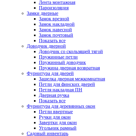
Лента монтажная
Пароизоляция
Замки дверные
Замок врезной
Замок накладной
Замок навесной
Замок почтовый
Показать все
Доводчик дверной
Доводчик со скользящей тягой
Пружинные петли
Пружинный доводчик
Пружина дверная возвратная
Фурнитура для дверей
Защелка дверная межкомнатная
Петли для финских дверей
Петля накладная ПН
Дверная ручка
Показать все
Фурнитура для деревянных окон
Петли ввертные
Ручки для окон
Завертки для окон
Угольник рамный
Садовый инвентарь