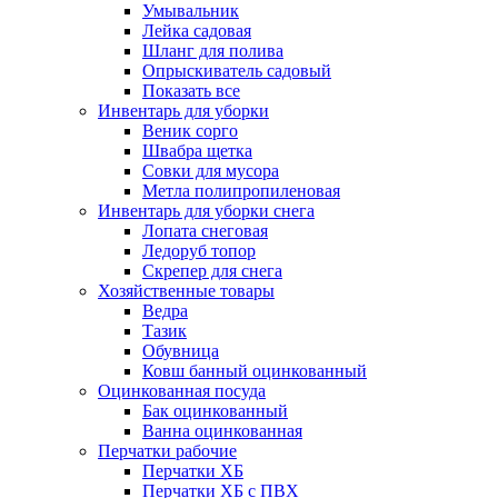
Умывальник
Лейка садовая
Шланг для полива
Опрыскиватель садовый
Показать все
Инвентарь для уборки
Веник сорго
Швабра щетка
Совки для мусора
Метла полипропиленовая
Инвентарь для уборки снега
Лопата снеговая
Ледоруб топор
Скрепер для снега
Хозяйственные товары
Ведра
Тазик
Обувница
Ковш банный оцинкованный
Оцинкованная посуда
Бак оцинкованный
Ванна оцинкованная
Перчатки рабочие
Перчатки ХБ
Перчатки ХБ с ПВХ