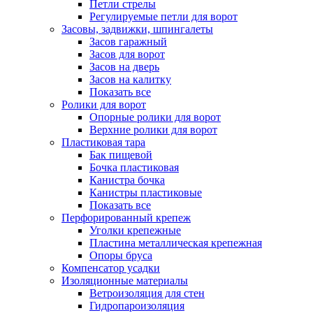
Петли стрелы
Регулируемые петли для ворот
Засовы, задвижки, шпингалеты
Засов гаражный
Засов для ворот
Засов на дверь
Засов на калитку
Показать все
Ролики для ворот
Опорные ролики для ворот
Верхние ролики для ворот
Пластиковая тара
Бак пищевой
Бочка пластиковая
Канистра бочка
Канистры пластиковые
Показать все
Перфорированный крепеж
Уголки крепежные
Пластина металлическая крепежная
Опоры бруса
Компенсатор усадки
Изоляционные материалы
Ветроизоляция для стен
Гидропароизоляция