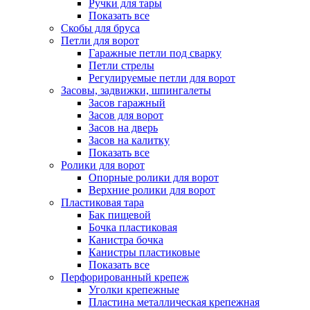
Ручки для тары
Показать все
Скобы для бруса
Петли для ворот
Гаражные петли под сварку
Петли стрелы
Регулируемые петли для ворот
Засовы, задвижки, шпингалеты
Засов гаражный
Засов для ворот
Засов на дверь
Засов на калитку
Показать все
Ролики для ворот
Опорные ролики для ворот
Верхние ролики для ворот
Пластиковая тара
Бак пищевой
Бочка пластиковая
Канистра бочка
Канистры пластиковые
Показать все
Перфорированный крепеж
Уголки крепежные
Пластина металлическая крепежная