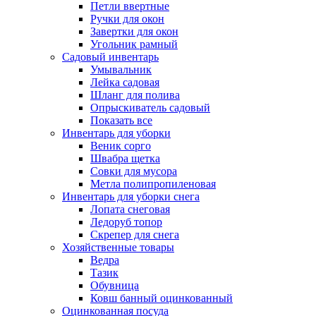
Петли ввертные
Ручки для окон
Завертки для окон
Угольник рамный
Садовый инвентарь
Умывальник
Лейка садовая
Шланг для полива
Опрыскиватель садовый
Показать все
Инвентарь для уборки
Веник сорго
Швабра щетка
Совки для мусора
Метла полипропиленовая
Инвентарь для уборки снега
Лопата снеговая
Ледоруб топор
Скрепер для снега
Хозяйственные товары
Ведра
Тазик
Обувница
Ковш банный оцинкованный
Оцинкованная посуда