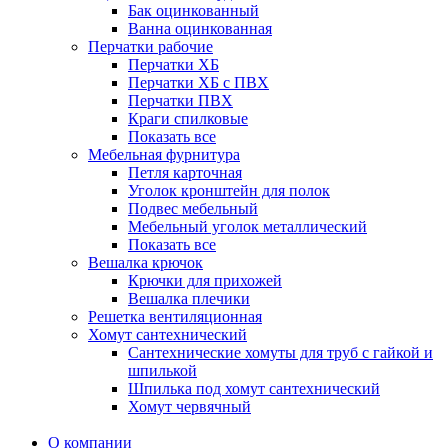
Бак оцинкованный
Ванна оцинкованная
Перчатки рабочие
Перчатки ХБ
Перчатки ХБ с ПВХ
Перчатки ПВХ
Краги спилковые
Показать все
Мебельная фурнитура
Петля карточная
Уголок кронштейн для полок
Подвес мебельный
Мебельный уголок металлический
Показать все
Вешалка крючок
Крючки для прихожей
Вешалка плечики
Решетка вентиляционная
Хомут сантехнический
Сантехнические хомуты для труб с гайкой и
шпилькой
Шпилька под хомут сантехнический
Хомут червячный
О компании