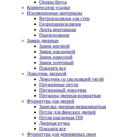
Опоры бруса
Компенсатор усадки
Изоляционные материалы
Ветроизоляция для стен
Гидропароизоляция
Лента монтажная
Пароизоляция
Замки дверные
Замок врезной
Замок накладной
Замок навесной
Замок почтовый
Показать все
Доводчик дверной
Доводчик со скользящей тягой
Пружинные петли
Пружинный доводчик
Пружина дверная возвратная
Фурнитура для дверей
Защелка дверная межкомнатная
Петли для финских дверей
Петля накладная ПН
Дверная ручка
Показать все
Фурнитура для деревянных окон