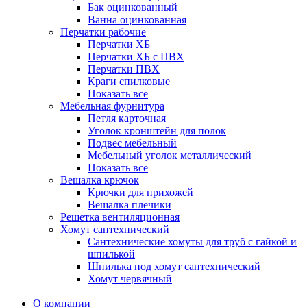
Бак оцинкованный
Ванна оцинкованная
Перчатки рабочие
Перчатки ХБ
Перчатки ХБ с ПВХ
Перчатки ПВХ
Краги спилковые
Показать все
Мебельная фурнитура
Петля карточная
Уголок кронштейн для полок
Подвес мебельный
Мебельный уголок металлический
Показать все
Вешалка крючок
Крючки для прихожей
Вешалка плечики
Решетка вентиляционная
Хомут сантехнический
Сантехнические хомуты для труб с гайкой и
шпилькой
Шпилька под хомут сантехнический
Хомут червячный
О компании