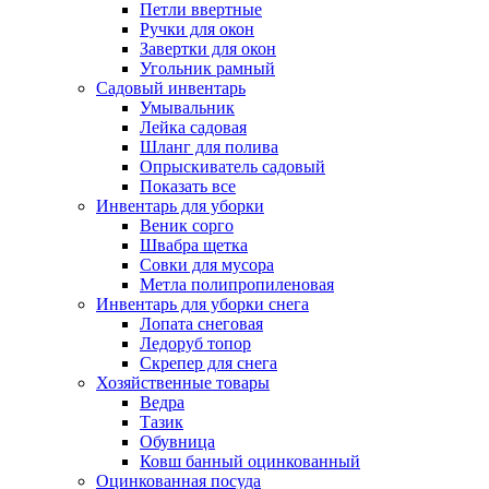
Петли ввертные
Ручки для окон
Завертки для окон
Угольник рамный
Садовый инвентарь
Умывальник
Лейка садовая
Шланг для полива
Опрыскиватель садовый
Показать все
Инвентарь для уборки
Веник сорго
Швабра щетка
Совки для мусора
Метла полипропиленовая
Инвентарь для уборки снега
Лопата снеговая
Ледоруб топор
Скрепер для снега
Хозяйственные товары
Ведра
Тазик
Обувница
Ковш банный оцинкованный
Оцинкованная посуда