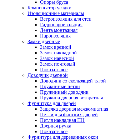
Опоры бруса
Компенсатор усадки
Изоляционные материалы
Ветроизоляция для стен
Гидропароизоляция
Лента монтажная
Пароизоляция
Замки дверные
Замок врезной
Замок накладной
Замок навесной
Замок почтовый
Показать все
Доводчик дверной
Доводчик со скользящей тягой
Пружинные петли
Пружинный доводчик
Пружина дверная возвратная
Фурнитура для дверей
Защелка дверная межкомнатная
Петли для финских дверей
Петля накладная ПН
Дверная ручка
Показать все
Фурнитура для деревянных окон