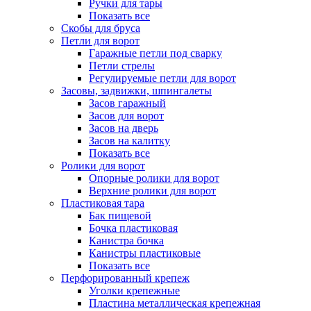
Ручки для тары
Показать все
Скобы для бруса
Петли для ворот
Гаражные петли под сварку
Петли стрелы
Регулируемые петли для ворот
Засовы, задвижки, шпингалеты
Засов гаражный
Засов для ворот
Засов на дверь
Засов на калитку
Показать все
Ролики для ворот
Опорные ролики для ворот
Верхние ролики для ворот
Пластиковая тара
Бак пищевой
Бочка пластиковая
Канистра бочка
Канистры пластиковые
Показать все
Перфорированный крепеж
Уголки крепежные
Пластина металлическая крепежная