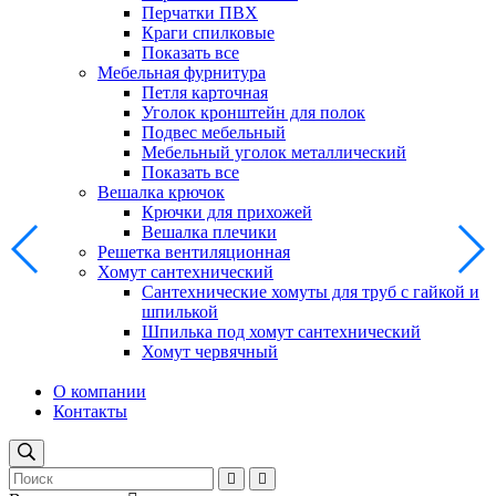
Перчатки ПВХ
Краги спилковые
Показать все
Мебельная фурнитура
Петля карточная
Уголок кронштейн для полок
Подвес мебельный
Мебельный уголок металлический
Показать все
Вешалка крючок
Крючки для прихожей
Вешалка плечики
Решетка вентиляционная
Хомут сантехнический
Сантехнические хомуты для труб с гайкой и
шпилькой
Шпилька под хомут сантехнический
Хомут червячный
О компании
Контакты