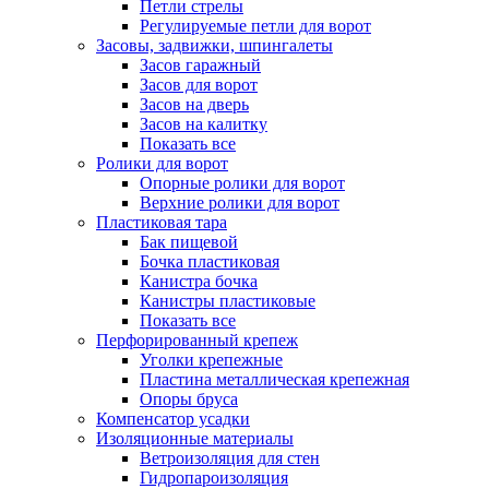
Петли стрелы
Регулируемые петли для ворот
Засовы, задвижки, шпингалеты
Засов гаражный
Засов для ворот
Засов на дверь
Засов на калитку
Показать все
Ролики для ворот
Опорные ролики для ворот
Верхние ролики для ворот
Пластиковая тара
Бак пищевой
Бочка пластиковая
Канистра бочка
Канистры пластиковые
Показать все
Перфорированный крепеж
Уголки крепежные
Пластина металлическая крепежная
Опоры бруса
Компенсатор усадки
Изоляционные материалы
Ветроизоляция для стен
Гидропароизоляция