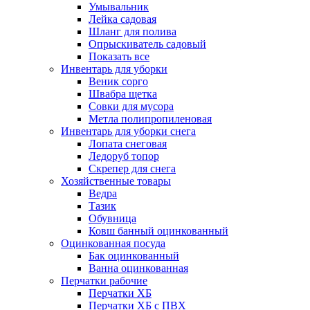
Умывальник
Лейка садовая
Шланг для полива
Опрыскиватель садовый
Показать все
Инвентарь для уборки
Веник сорго
Швабра щетка
Совки для мусора
Метла полипропиленовая
Инвентарь для уборки снега
Лопата снеговая
Ледоруб топор
Скрепер для снега
Хозяйственные товары
Ведра
Тазик
Обувница
Ковш банный оцинкованный
Оцинкованная посуда
Бак оцинкованный
Ванна оцинкованная
Перчатки рабочие
Перчатки ХБ
Перчатки ХБ с ПВХ