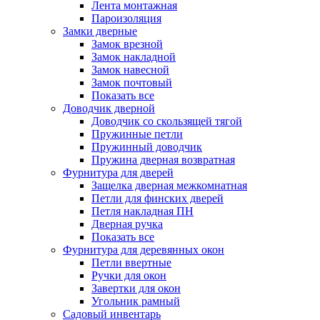
Лента монтажная
Пароизоляция
Замки дверные
Замок врезной
Замок накладной
Замок навесной
Замок почтовый
Показать все
Доводчик дверной
Доводчик со скользящей тягой
Пружинные петли
Пружинный доводчик
Пружина дверная возвратная
Фурнитура для дверей
Защелка дверная межкомнатная
Петли для финских дверей
Петля накладная ПН
Дверная ручка
Показать все
Фурнитура для деревянных окон
Петли ввертные
Ручки для окон
Завертки для окон
Угольник рамный
Садовый инвентарь